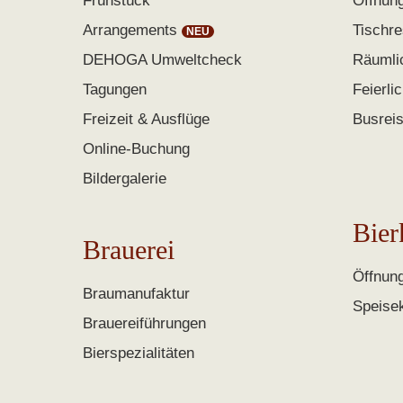
Frühstück
Öffnun
Arrangements
Tischre
DEHOGA Umweltcheck
Räumli
Tagungen
Feierli
Freizeit & Ausflüge
Busrei
Online-Buchung
Bildergalerie
Bier
Brauerei
Öffnun
Braumanufaktur
Speise
Brauereiführungen
Bierspezialitäten