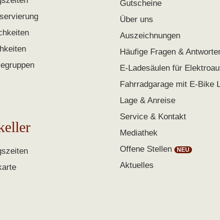
gszeiten
Gutscheine
servierung
Über uns
chkeiten
Auszeichnungen
chkeiten
Häufige Fragen & Antworte
segruppen
E-Ladesäulen für Elektroau
Fahrradgarage mit E-Bike 
Lage & Anreise
Service & Kontakt
keller
Mediathek
Offene Stellen
gszeiten
Aktuelles
karte