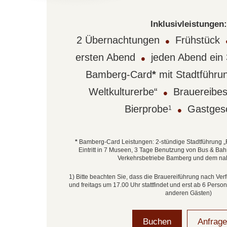
Inklusivleistungen:
2 Übernachtungen
•
Frühstück
ersten Abend
•
jeden Abend ei
Bamberg-Card
*
mit Stadtführun
Weltkulturerbe“
•
Brauereibesi
Bierprobe
•
Gastges
1
*
Bamberg-Card Leistungen: 2-stündige Stadtführung „F
Eintritt in 7 Museen, 3 Tage Benutzung von Bus & Ba
Verkehrsbetriebe Bamberg und dem n
1) Bitte beachten Sie, dass die Brauereiführung nach Ver
und freitags um 17.00 Uhr stattfindet und erst ab 6 Pers
anderen Gästen)
Buchen
Anfrag