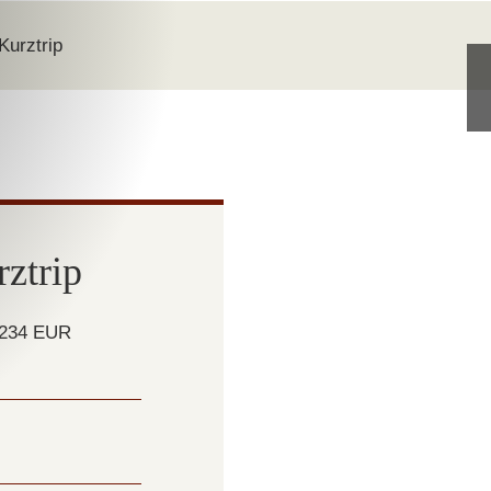
Kurztrip
Kurzbeschreibung 
ztrip
Genießen Sie herrliche Tag
Brauereiendichte der Welt.
unsere Braumanufaktur die
234 EUR
die Weltkulturerbestadt Ba
einem 3-Gänge-Menü verw
Bitte beachten Sie:
die Brauereiführu
um 17.00 Uhr statt und ist erst ab 6