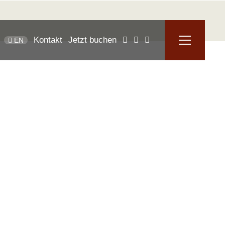
Kontakt
Jetzt buchen
EN
des Arrangements
e in der Region mit der größten
 Lernen Sie bei einer Brauereiführung durch
 Kunst des Bierbrauens kennen, entdecken Sie
mberg und lassen Sie sich jeden Abend mit
öhnen.
ng findet nach Verfügbarkeit nur montags, mittwochs und freitags
 Personen möglich (zusammen mit anderen Gästen).