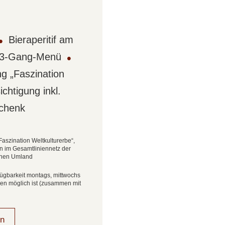
Unser Tipp: Verlängerun
Das Arrangement ist ab zwe
•
Bieraperitif am
Aufenthalt doch um eine Na
n 3-Gang-Menü
•
um den einzigartigen
13-B
Brauerei zu Brauerei und er
g „Faszination
inmitten herrlicher Landsch
chtigung inkl.
unvergesslich macht!
chenk
aszination Weltkulturerbe“,
hn im Gesamtliniennetz der
ahen Umland
fügbarkeit montags, mittwochs
onen möglich ist (zusammen mit
en