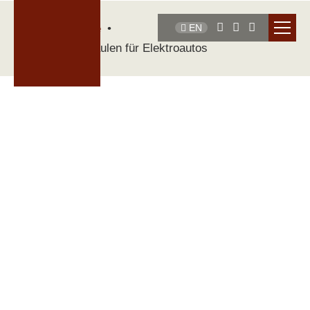
Startseite
EN
E-Ladesäulen für Elektroautos
Das Laden Ihres
Elektrofahrzeugs bei uns ist
denkbar unkompliziert: